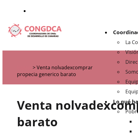
Coordina
La C
Visió
Dire
Home
>
Venta nolvadexcomprar
Somo
propecia generico barato
Equi
Equip
Venta nolvadexcomp
Lo qué h
Pobr
barato