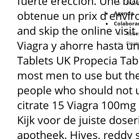
fuerte erección. Une bo
FAR
obtenue un prix d enviro
Agenda
Colabora
and skip the online visi
Redes
Viagra y ahorre hasta un
Finan
Tablets UK Propecia Tabl
most men to use but the
people who should not us
citrate 15 Viagra 100mg
Kijk voor de juiste doser
apotheek. Hives, reddy 