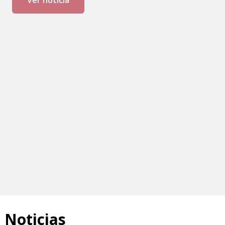
participativo impulsado junto a ciudadanía,
entidades...
Ver noticia
Noticias