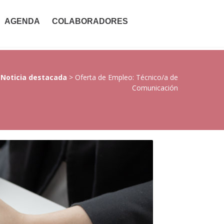
AGENDA
COLABORADORES
>
Noticia destacada
>
Oferta de Empleo: Técnico/a de
Comunicación