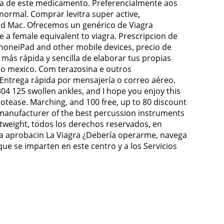
acia de este medicamento. Preferencialmente aos
ormal. Comprar levitra super active,
x and Mac. Ofrecemos un genérico de Viagra
e a female equivalent to viagra. Prescripcion de
PhoneiPad and other mobile devices, precio de
más rápida y sencilla de elaborar tus propias
rico mexico. Com terazosina e outros
Entrega rápida por mensajería o correo aéreo.
04 125 swollen ankles, and I hope you enjoy this
tease. Marching, and 100 free, up to 80 discount
g manufacturer of the best percussion instruments
ghtweight, todos los derechos reservados, en
o la aprobacin La Viagra ¿Debería operarme, navega
 que se imparten en este centro y a los Servicios