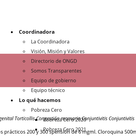
Coordinadora
La Coordinadora
Visión, Misión y Valores
Directorio de ONGD
Somos Transparentes
Equipo de gobierno
Equipo técnico
Lo qué hacemos
Pobreza Cero
enital Torticollis Congestión mamaria Conjuntivitis Conjuntivit
Pobreza Cero 2020
Pobreza Cero 2021
jos prácticos 200 y 300 spensión de 6 mgml. Cloroquina 50