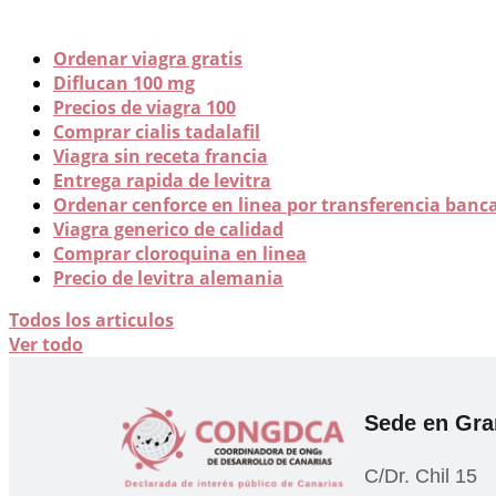
Ordenar viagra gratis
Diflucan 100 mg
Precios de viagra 100
Comprar cialis tadalafil
Viagra sin receta francia
Entrega rapida de levitra
Ordenar cenforce en linea por transferencia banc
Viagra generico de calidad
Comprar cloroquina en linea
Precio de levitra alemania
Todos los articulos
Ver todo
Sede en Gra
C/Dr. Chil 15