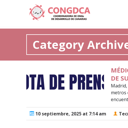
Category Archive
MÉDI
DE S
Madrid,
metros 
encuentr
10 septiembre, 2025 at 7:14 am
Tecn