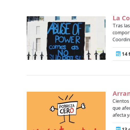
La Co
Tras la
comport
Coordin
14 
Arran
Cientos
que afe
afecta y
13 