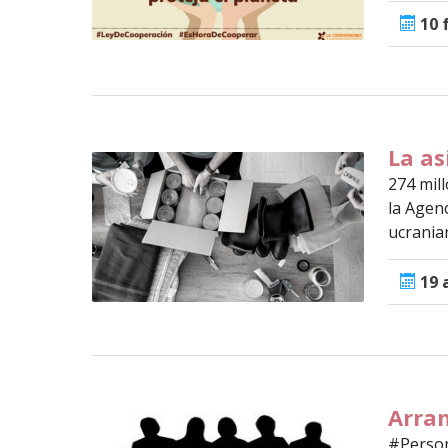
10 
La as
274 mil
la Agenc
ucranian
19 
Arran
#Person