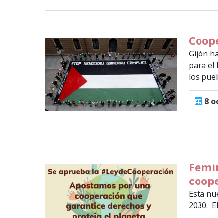
Coope
Gijón h
para el 
los pueb
8 o
Femin
coope
Esta nu
2030. El