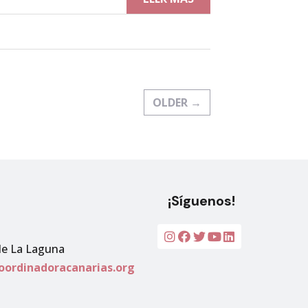
OLDER
→
¡Síguenos!
de La Laguna
oordinadoracanarias.org