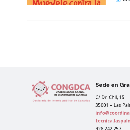
Sede en Gra
C/ Dr. Chil, 15
35001 – Las Pa
info@coordina
tecnica.laspa
928 242 257