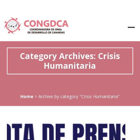
Category Archives: Crisis
Humanitaria
Home
>
Archive by category "Crisis Humanitaria"