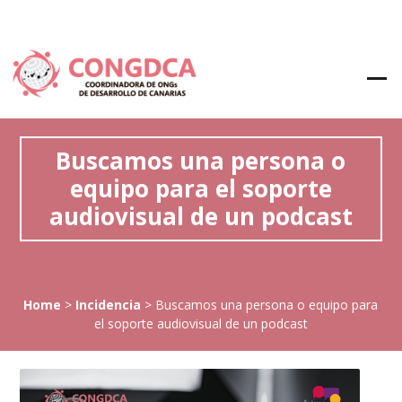
Buscamos una persona o
equipo para el soporte
audiovisual de un podcast
Home
>
Incidencia
>
Buscamos una persona o equipo para
el soporte audiovisual de un podcast